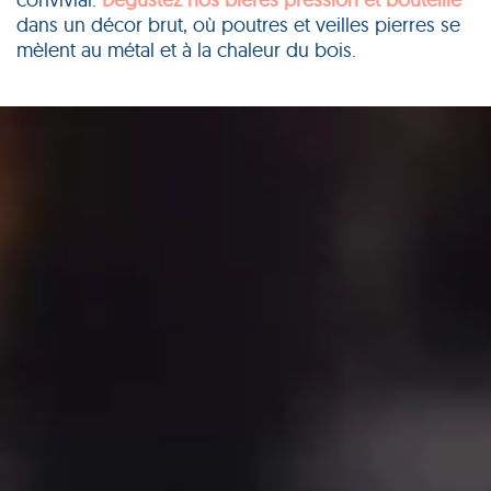
dans un décor brut, où poutres et veilles pierres se
mèlent au métal et à la chaleur du bois.