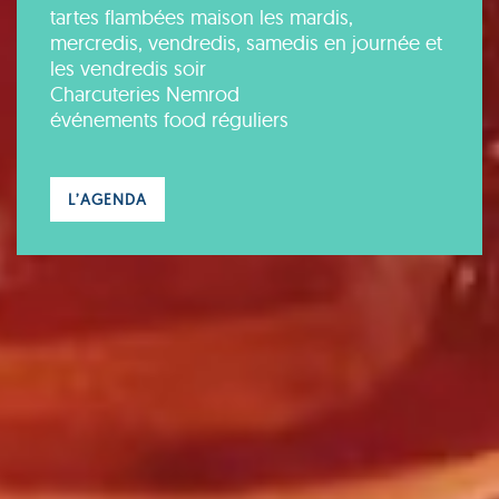
tartes flambées maison les mardis,
mercredis, vendredis, samedis en journée et
les vendredis soir
Charcuteries Nemrod
événements food réguliers
L’AGENDA